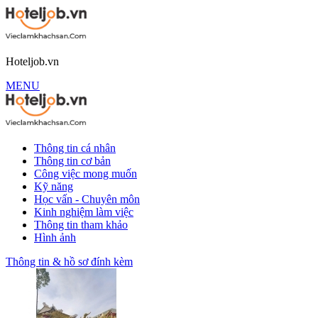
Hoteljob.vn
MENU
Thông tin cá nhân
Thông tin cơ bản
Công việc mong muốn
Kỹ năng
Học vấn - Chuyên môn
Kinh nghiệm làm việc
Thông tin tham khảo
Hình ảnh
Thông tin & hồ sơ đính kèm