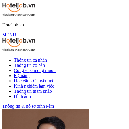
Hoteljob.vn
MENU
Thông tin cá nhân
Thông tin cơ bản
Công việc mong muốn
Kỹ năng
Học vấn - Chuyên môn
Kinh nghiệm làm việc
Thông tin tham khảo
Hình ảnh
Thông tin & hồ sơ đính kèm