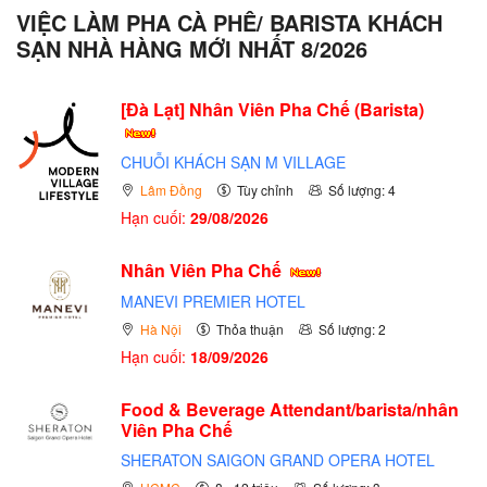
VIỆC LÀM PHA CÀ PHÊ/ BARISTA KHÁCH
SẠN NHÀ HÀNG MỚI NHẤT 8/2026
[Đà Lạt] Nhân Viên Pha Chế (Barista)
CHUỖI KHÁCH SẠN M VILLAGE
Lâm Đồng
Tùy chỉnh
Số lượng: 4
Hạn cuối:
29/08/2026
Nhân Viên Pha Chế
MANEVI PREMIER HOTEL
Hà Nội
Thỏa thuận
Số lượng: 2
Hạn cuối:
18/09/2026
Food & Beverage Attendant/barista/nhân
Viên Pha Chế
SHERATON SAIGON GRAND OPERA HOTEL