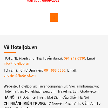
Hạn cuối:
08/09/2026
1
Về Hoteljob.vn
HOTLINE (dành cho Nhà Tuyển dụng):
091 949 0330
, Email:
info@hoteljob.vn
Tư vấn & hỗ trợ Ứng viên:
091 668 0330
, Email:
ungvien@hoteljob.vn
Website:
Hoteljob.vn; Tuyencongnhan.vn; Vieclamnhamay.vn;
Hotelmart.vn; Nghekhachsan.com; Travelmart.vn; Grabviec.vn
HÀ NỘI:
97 Doãn Kế Thiện, Mai Dịch, Cầu Giấy, Hà Nội
CHI NHÁNH MIỀN TRUNG:
17 Nguyễn Phan Vinh, Cẩm An, Tp