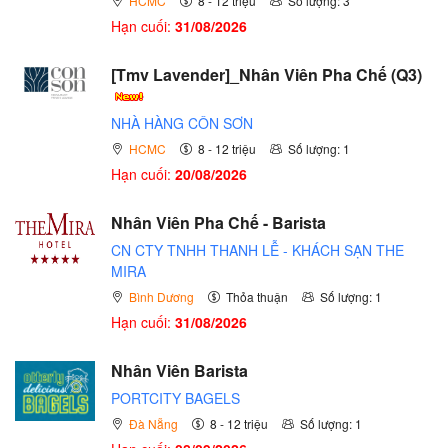
HCMC
8 - 12 triệu
Số lượng: 3
Hạn cuối:
31/08/2026
[Tmv Lavender]_Nhân Viên Pha Chế (Q3)
NHÀ HÀNG CÔN SƠN
HCMC
8 - 12 triệu
Số lượng: 1
Hạn cuối:
20/08/2026
Nhân Viên Pha Chế - Barista
CN CTY TNHH THANH LỄ - KHÁCH SẠN THE
MIRA
Bình Dương
Thỏa thuận
Số lượng: 1
Hạn cuối:
31/08/2026
Nhân Viên Barista
PORTCITY BAGELS
Đà Nẵng
8 - 12 triệu
Số lượng: 1