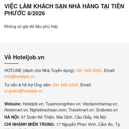
VIỆC LÀM KHÁCH SẠN NHÀ HÀNG TẠI TIÊN
PHƯỚC 8/2026
Không có giá dữ liệu phù hợp
Về Hoteljob.vn
HOTLINE (dành cho Nhà Tuyển dụng):
091 949 0330
, Email:
info@hoteljob.vn
Tư vấn & hỗ trợ Ứng viên:
091 668 0330
, Email:
ungvien@hoteljob.vn
Website:
Hoteljob.vn; Tuyencongnhan.vn; Vieclamnhamay.vn;
Hotelmart.vn; Nghekhachsan.com; Travelmart.vn; Grabviec.vn
HÀ NỘI:
97 Doãn Kế Thiện, Mai Dịch, Cầu Giấy, Hà Nội
CHI NHÁNH MIỀN TRUNG:
17 Nguyễn Phan Vinh, Cẩm An, Tp