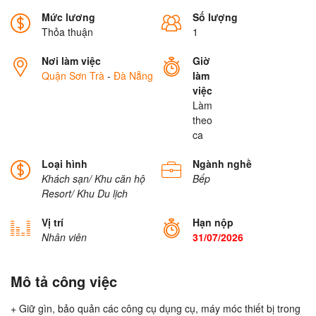
Mức lương
Số lượng
Thỏa thuận
1
Nơi làm việc
Giờ
Quận Sơn Trà
-
Đà Nẵng
làm
việc
Làm
theo
ca
Loại hình
Ngành nghề
Khách sạn/ Khu căn hộ
Bếp
Resort/ Khu Du lịch
Vị trí
Hạn nộp
Nhân viên
31/07/2026
Mô tả công việc
+ Giữ gìn, bảo quản các công cụ dụng cụ, máy móc thiết bị trong