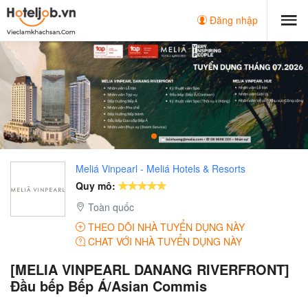
Đăng nhập
Meliá Vinpearl - Meliá Hotels & Resorts
Quy mô:
Toàn quốc
THEO DÕI NHÀ TUYỂN DỤNG NÀY
CHAT VỚI NHÀ TUYỂN DỤNG NÀY
[MELIA VINPEARL DANANG RIVERFRONT]
Đầu bếp Bếp Á/Asian Commis