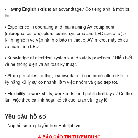
• Having English skills is an advandtage./ Có tiếng anh là một lợi
thế.
• Experience in operating and maintaining AV equipment
(microphones, projectors, sound systems and LED screens ). /
Kinh nghiệm về vận hành & bảo trì thiết bị AV, micro, máy chiếu
và màn hình LED.
• Knowledge of electrical systems and safety practices. / Hiểu biết
về hệ thống điện và an toàn kỹ thuật.
• Strong troubleshooting, teamwork, and communication skills. /
Kỹ năng xử lý sự cố nhanh, làm việc nhóm và giao tiếp tốt.
• Flexibility to work shifts, weekends, and public holidays. / Có thể
làm việc theo ca linh hoạt, kể cả cuối tuần và ngày lễ.
Yêu cầu hồ sơ
- Nộp hồ sơ ứng tuyển trên Hoteljob.vn .
BÁO CÁO TIN TUYỂN DỤNG