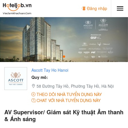
Đăng nhập
Ascott Tay Ho Hanoi
Quy mô:
58 Đường Tây Hồ, Phường Tây Hồ, Hà Nội
THEO DÕI NHÀ TUYỂN DỤNG NÀY
CHAT VỚI NHÀ TUYỂN DỤNG NÀY
AV Supervisor/ Giám sát Kỹ thuật Âm thanh
& Ánh sáng