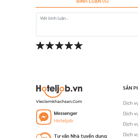
BÌNH LUẬN (
5
)
SẢN P
Dịch v
Messenger
Dịch v
Hoteljob
Dịch v
Dịch v
Tư vấn Nhà tuyển dụng