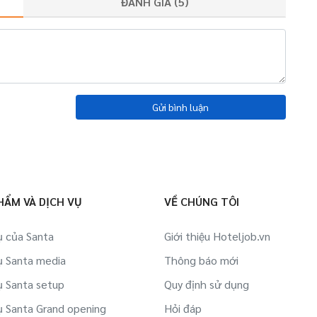
ĐÁNH GIÁ (
5
)
Gửi bình luận
HẨM VÀ DỊCH VỤ
VỀ CHÚNG TÔI
ụ của Santa
Giới thiệu Hoteljob.vn
ụ Santa media
Thông báo mới
ụ Santa setup
Quy định sử dụng
ụ Santa Grand opening
Hỏi đáp