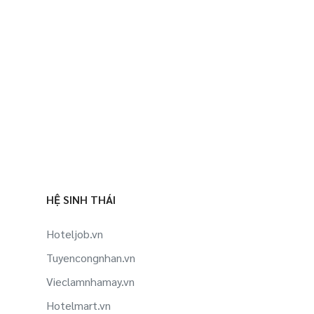
HỆ SINH THÁI
Hoteljob.vn
Tuyencongnhan.vn
Vieclamnhamay.vn
Hotelmart.vn