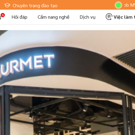
Hoteljob MV: "Tôi 
Chuyên trang đào tạo
g
Hỏi đáp
Cẩm nang nghề
Dịch vụ
Việc làm