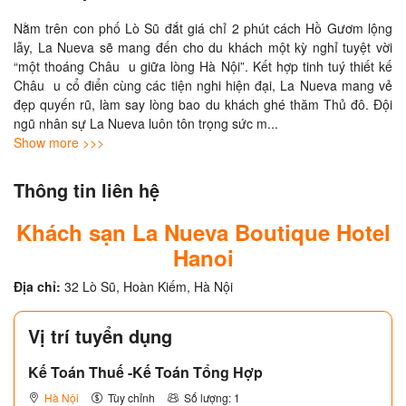
Nằm trên con phố Lò Sũ đắt giá chỉ 2 phút cách Hồ Gươm lộng 
lẫy, La Nueva sẽ mang đến cho du khách một kỳ nghỉ tuyệt vời 
“một thoáng Châu  u giữa lòng Hà Nội”. Kết hợp tinh tuý thiết kế 
Châu  u cổ điển cùng các tiện nghi hiện đại, La Nueva mang vẻ 
đẹp quyến rũ, làm say lòng bao du khách ghé thăm Thủ đô. Đội 
ngũ nhân sự La Nueva luôn tôn trọng sức m
... 
Show more >>>
Thông tin liên hệ
Khách sạn La Nueva Boutique Hotel
Hanoi
Địa chỉ:
32 Lò Sũ, Hoàn Kiếm, Hà Nội
Vị trí tuyển dụng
Kế Toán Thuế -Kế Toán Tổng Hợp
Hà Nội
Tùy chỉnh
Số lượng: 1