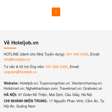
1
Về Hoteljob.vn
HOTLINE (dành cho Nhà Tuyển dụng):
091 949 0330
, Email:
info@hoteljob.vn
Tư vấn & hỗ trợ Ứng viên:
091 668 0330
, Email:
ungvien@hoteljob.vn
Website:
Hoteljob.vn; Tuyencongnhan.vn; Vieclamnhamay.vn;
Hotelmart.vn; Nghekhachsan.com; Travelmart.vn; Grabviec.vn
HÀ NỘI:
97 Doãn Kế Thiện, Mai Dịch, Cầu Giấy, Hà Nội
CHI NHÁNH MIỀN TRUNG:
17 Nguyễn Phan Vinh, Cẩm An, Tp
Hội An, Quảng Nam