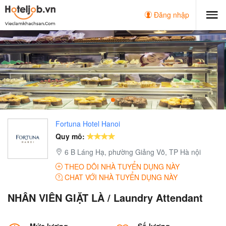
Đăng nhập
Fortuna Hotel Hanoi
Quy mô:
6 B Láng Hạ, phường Giảng Võ, TP Hà nội
THEO DÕI NHÀ TUYỂN DỤNG NÀY
CHAT VỚI NHÀ TUYỂN DỤNG NÀY
NHÂN VIÊN GIẶT LÀ / Laundry Attendant