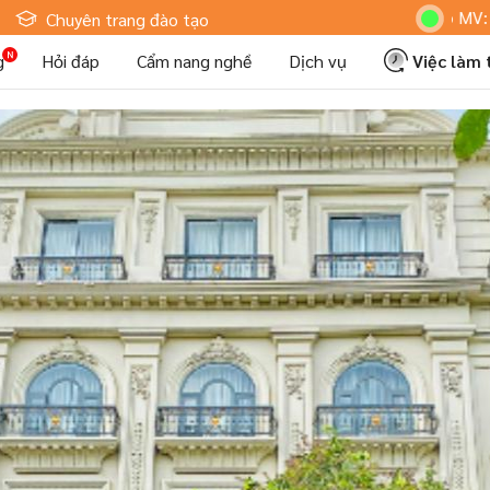
Hoteljob MV: "Tôi Là Nh
Chuyên trang đào tạo
g
Hỏi đáp
Cẩm nang nghề
Dịch vụ
Việc làm