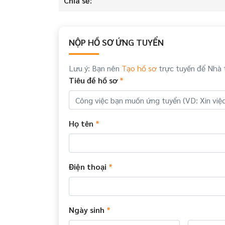
Chia sẻ:
NỘP HỒ SƠ ỨNG TUYỂN
Lưu ý: Bạn nên
Tạo hồ sơ
trực tuyến để Nhà 
Tiêu đề hồ sơ
*
Họ tên
*
Điện thoại
*
Ngày sinh
*