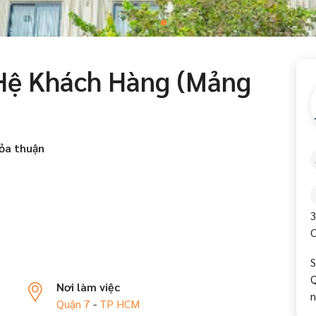
Hệ Khách Hàng (Mảng
ỏa thuận
3
C
S
Q
Nơi làm việc
n
Quận 7
-
TP HCM