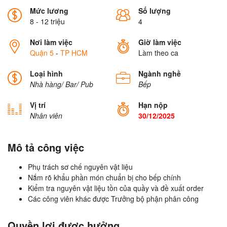
Mức lương
Số lượng
8 - 12 triệu
4
Nơi làm việc
Giờ làm việc
Quận 5
-
TP HCM
Làm theo ca
Loại hình
Ngành nghề
Nhà hàng/ Bar/ Pub
Bếp
Vị trí
Hạn nộp
Nhân viên
30/12/2025
Mô tả công việc
Phụ trách sơ chế nguyên vật liệu
Nắm rõ khẩu phần món chuẩn bị cho bếp chính
Kiểm tra nguyên vật liệu tồn của quầy và đề xuất order
Các công viên khác được Trưởng bộ phận phân công
Quyền lợi được hưởng