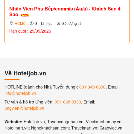
Nhân Viên Phụ Bếp/commis (Âu/á) - Khách Sạn 4
Sao
HCMC
8 - 12 triệu
Số lượng : 2
Hạn cuối : 29/09/2026
Về Hoteljob.vn
HOTLINE (dành cho Nhà Tuyển dụng):
091 949 0330
, Email:
info@hoteljob.vn
Tư vấn & hỗ trợ Ứng viên:
091 668 0330
, Email:
ungvien@hoteljob.vn
Website:
Hoteljob.vn; Tuyencongnhan.vn; Vieclamnhamay.vn;
Hotelmart.vn; Nghekhachsan.com; Travelmart.vn; Grabviec.vn