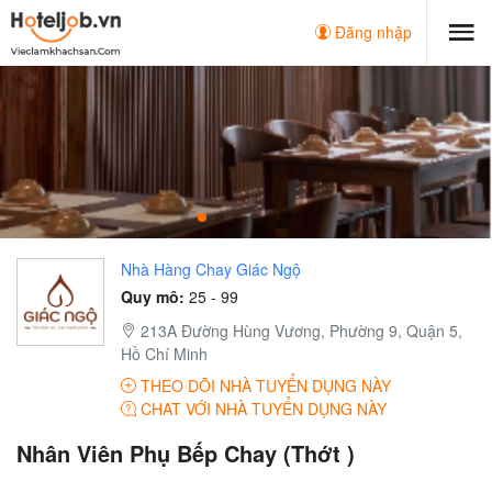
Đăng nhập
Nhà Hàng Chay Giác Ngộ
Quy mô:
25 - 99
213A Đường Hùng Vương, Phường 9, Quận 5,
Hồ Chí Minh
THEO DÕI NHÀ TUYỂN DỤNG NÀY
CHAT VỚI NHÀ TUYỂN DỤNG NÀY
Nhân Viên Phụ Bếp Chay (Thớt )