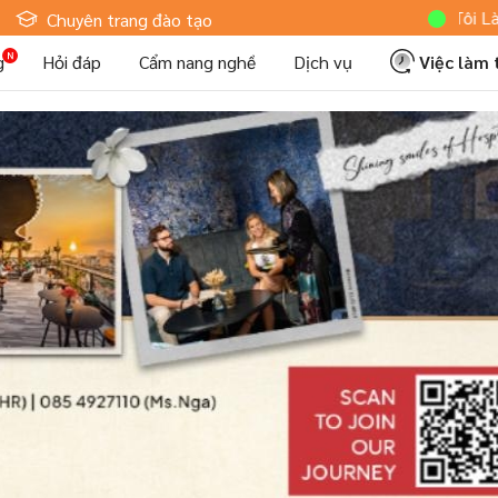
Hoteljob MV: "Tôi Là Nhân Viê
Chuyên trang đào tạo
g
Hỏi đáp
Cẩm nang nghề
Dịch vụ
Việc làm