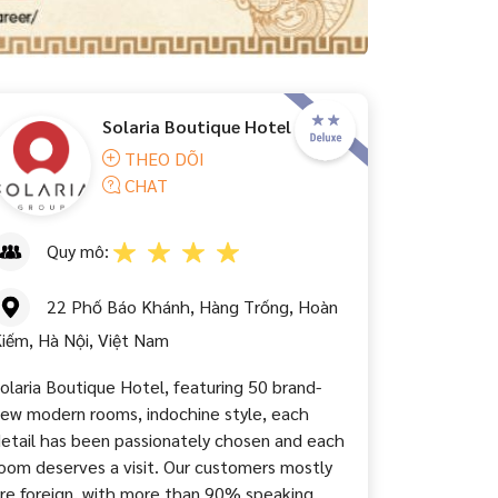
Solaria Boutique Hotel
THEO DÕI
CHAT
Quy mô:
22 Phố Báo Khánh, Hàng Trống, Hoàn
iếm, Hà Nội, Việt Nam
olaria Boutique Hotel, featuring 50 brand-
ew modern rooms, indochine style, each
etail has been passionately chosen and each
oom deserves a visit. Our customers mostly
re foreign, with more than 90% speaking