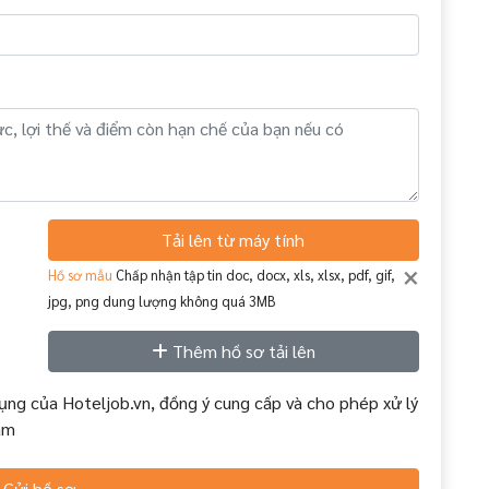
Tải lên từ máy tính
×
Hồ sơ mẫu
Chấp nhận tập tin doc, docx, xls, xlsx, pdf, gif,
jpg, png dung lượng không quá 3MB
Thêm hồ sơ tải lên
ụng của Hoteljob.vn, đồng ý cung cấp và cho phép xử lý
àm
Gửi hồ sơ