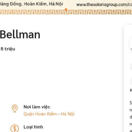
 Bellman
 8 triệu
K
S
Nơi làm việc
n
Quận Hoàn Kiếm
-
Hà Nội
d
r
Loại hình
a