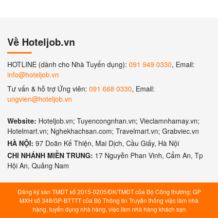
Về Hoteljob.vn
HOTLINE (dành cho Nhà Tuyển dụng):
091 949 0330
, Email:
info@hoteljob.vn
Tư vấn & hỗ trợ Ứng viên:
091 668 0330
, Email:
ungvien@hoteljob.vn
Website:
Hoteljob.vn; Tuyencongnhan.vn; Vieclamnhamay.vn;
Hotelmart.vn; Nghekhachsan.com; Travelmart.vn; Grabviec.vn
HÀ NỘI:
97 Doãn Kế Thiện, Mai Dịch, Cầu Giấy, Hà Nội
CHI NHÁNH MIỀN TRUNG:
17 Nguyễn Phan Vinh, Cẩm An, Tp
Hội An, Quảng Nam
Đăng ký sàn TMĐT số 2015-0205/ĐK/TMĐT của Bộ Công thương; GP
MXH số 348/GP-BTTTT của Bộ Thông tin Truyền thông việc làm nhà
hàng, tuyển dụng nhà hàng, việc làm nhà hàng khách sạn