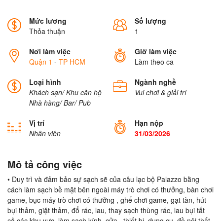
Mức lương
Số lượng
Thỏa thuận
1
Nơi làm việc
Giờ làm việc
Quận 1
-
TP HCM
Làm theo ca
Loại hình
Ngành nghề
Khách sạn/ Khu căn hộ
Vui chơi & giải trí
Nhà hàng/ Bar/ Pub
Vị trí
Hạn nộp
Nhân viên
31/03/2026
Mô tả công việc
• Duy trì và đảm bảo sự sạch sẽ của câu lạc bộ Palazzo bằng
cách làm sạch bề mặt bên ngoài máy trò chơi có thưởng, bàn chơi
game, bục máy trò chơi có thưởng , ghế chơi game, gạt tàn, hút
bụi thảm, giặt thảm, đổ rác, lau, thay sạch thùng rác, lau bụi tất
cả các khu vực, làm sạch kính ,cửa , thiết bị, dụng cụ, đồ nội thất