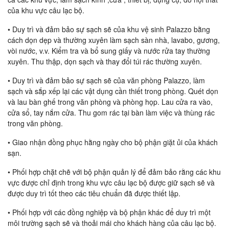
của khu vực câu lạc bộ.
• Duy trì và đảm bảo sự sạch sẽ của khu vệ sinh Palazzo bằng
cách dọn dẹp và thường xuyên làm sạch sàn nhà, lavabo, gương,
vòi nước, v.v. Kiểm tra và bổ sung giấy và nước rửa tay thường
xuyên. Thu thập, dọn sạch và thay đổi túi rác thường xuyên.
• Duy trì và đảm bảo sự sạch sẽ của văn phòng Palazzo, làm
sạch và sắp xếp lại các vật dụng cần thiết trong phòng. Quét dọn
và lau bàn ghế trong văn phòng và phòng họp. Lau cửa ra vào,
cửa sổ, tay nắm cửa. Thu gom rác tại bàn làm việc và thùng rác
trong văn phòng.
• Giao nhận đồng phục hằng ngày cho bộ phận giặt ủi của khách
sạn.
• Phối hợp chặt chẽ với bộ phận quản lý để đảm bảo rằng các khu
vực được chỉ định trong khu vực câu lạc bộ được giữ sạch sẽ và
được duy trì tốt theo các tiêu chuẩn đã được thiết lập.
• Phối hợp với các đồng nghiệp và bộ phận khác để duy trì một
môi trường sạch sẽ và thoải mái cho khách hàng của câu lạc bộ.