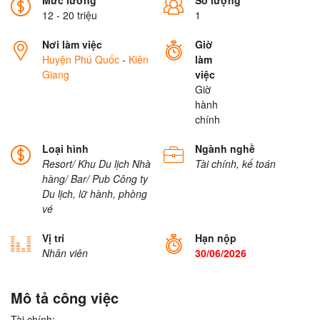
Mức lương
Số lượng
12 - 20 triệu
1
Nơi làm việc
Giờ
Huyện Phú Quốc
-
Kiên
làm
Giang
việc
Giờ
hành
chính
Loại hình
Ngành nghề
Resort/ Khu Du lịch
Nhà
Tài chính, kế toán
hàng/ Bar/ Pub
Công ty
Du lịch, lữ hành, phòng
vé
Vị trí
Hạn nộp
Nhân viên
30/06/2026
Mô tả công việc
Tài chính: