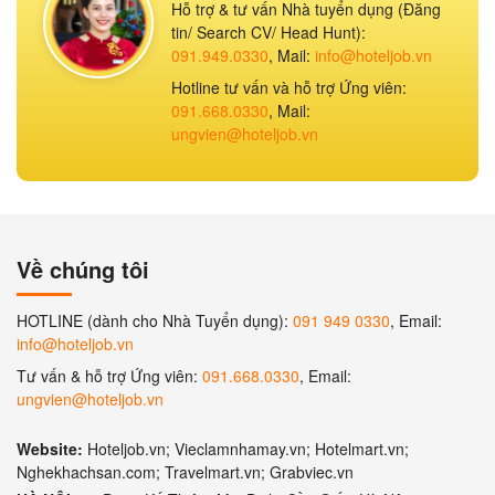
Hỗ trợ & tư vấn Nhà tuyển dụng (Đăng
tin/ Search CV/ Head Hunt):
091.949.0330
, Mail:
info@hoteljob.vn
Hotline tư vấn và hỗ trợ Ứng viên:
091.668.0330
, Mail:
ungvien@hoteljob.vn
Về chúng tôi
HOTLINE (dành cho Nhà Tuyển dụng):
091 949 0330
, Email:
info@hoteljob.vn
Tư vấn & hỗ trợ Ứng viên:
091.668.0330
, Email:
ungvien@hoteljob.vn
Website:
Hoteljob.vn; Vieclamnhamay.vn; Hotelmart.vn;
Nghekhachsan.com; Travelmart.vn; Grabviec.vn