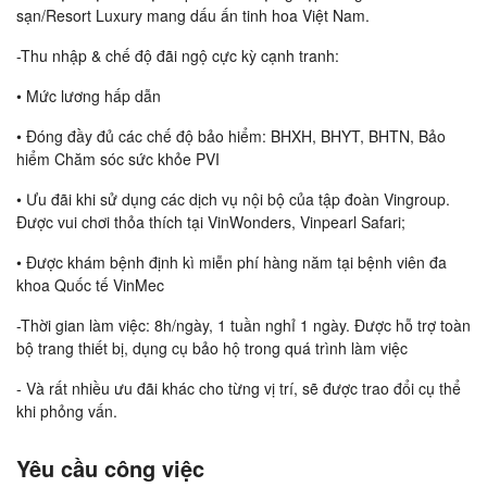
sạn/Resort Luxury mang dấu ấn tinh hoa Việt Nam.
-Thu nhập & chế độ đãi ngộ cực kỳ cạnh tranh:
• Mức lương hấp dẫn
• Đóng đầy đủ các chế độ bảo hiểm: BHXH, BHYT, BHTN, Bảo
hiểm Chăm sóc sức khỏe PVI
• Ưu đãi khi sử dụng các dịch vụ nội bộ của tập đoàn Vingroup.
Được vui chơi thỏa thích tại VinWonders, Vinpearl Safari;
• Được khám bệnh định kì miễn phí hàng năm tại bệnh viên đa
khoa Quốc tế VinMec
-Thời gian làm việc: 8h/ngày, 1 tuần nghỉ 1 ngày. Được hỗ trợ toàn
bộ trang thiết bị, dụng cụ bảo hộ trong quá trình làm việc
- Và rất nhiều ưu đãi khác cho từng vị trí, sẽ được trao đổi cụ thể
khi phỏng vấn.
Yêu cầu công việc