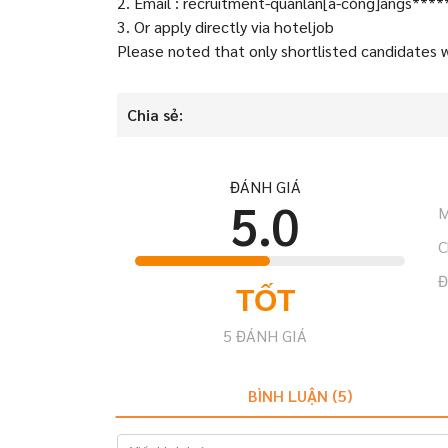
2. Email : recruitment-quanlan[a-còng]angs****
3. Or apply directly via hoteljob
Please noted that only shortlisted candidates
Chia sẻ:
ĐÁNH GIÁ
5.0
M
C
Đ
TỐT
5
ĐÁNH GIÁ
BÌNH LUẬN (
5
)