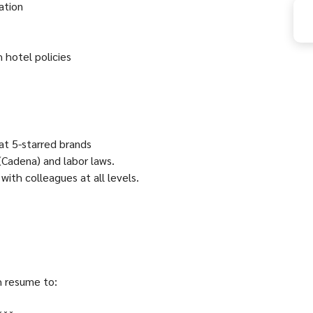
ation
 hotel policies
at 5-starred brands
Cadena) and labor laws.
 with colleagues at all levels.
sh resume to: