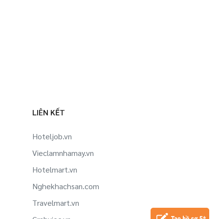
LIÊN KẾT
Hoteljob.vn
Vieclamnhamay.vn
Hotelmart.vn
Nghekhachsan.com
Travelmart.vn