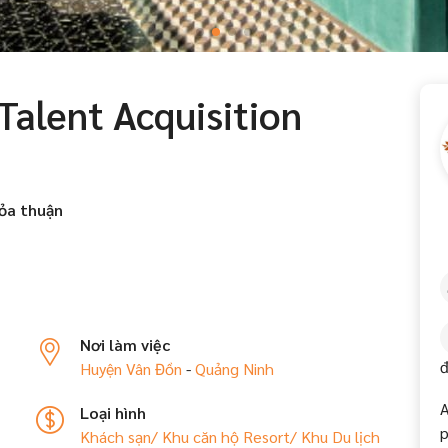
alent Acquisition
ỏa thuận
Nơi làm việc
đ
Huyện Vân Đồn
-
Quảng Ninh
A
Loại hình
p
Khách sạn/ Khu căn hộ
Resort/ Khu Du lịch