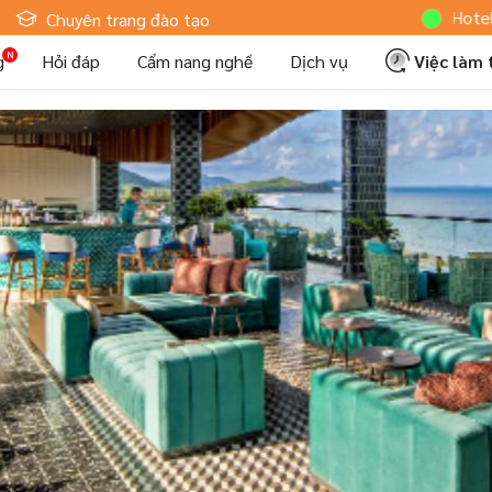
Hoteljob MV:
Chuyên trang đào tạo
g
Hỏi đáp
Cẩm nang nghề
Dịch vụ
Việc làm