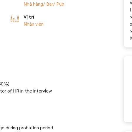
V
Nhà hàng/ Bar/ Pub
H
Vị trí
r
Nhân viên
o
r
X
(80%)
ctor of HR in the interview
rge during probation period