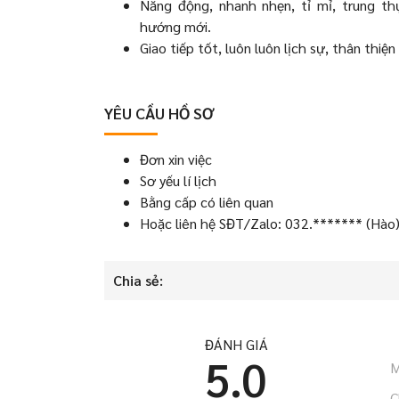
Năng động, nhanh nhẹn, tỉ mỉ, trung th
hướng mới.
Giao tiếp tốt, luôn luôn lịch sự, thân thi
YÊU CẦU HỒ SƠ
Đơn xin việc
Sơ yếu lí lịch
Bằng cấp có liên quan
Hoặc liên hệ SĐT/Zalo: 032.******* (Hào
Chia sẻ:
ĐÁNH GIÁ
5.0
M
C