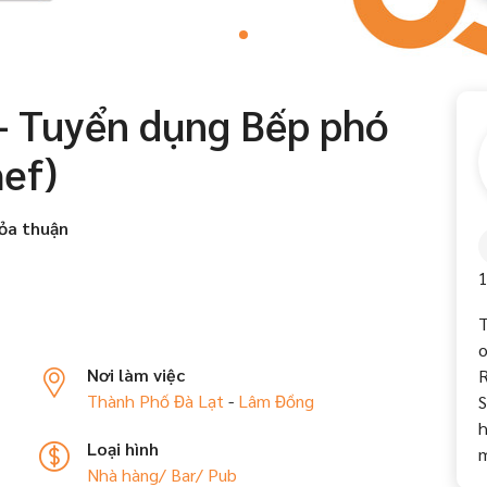
- Tuyển dụng Bếp phó
hef)
ỏa thuận
1
T
o
Nơi làm việc
R
Thành Phố Đà Lạt
-
Lâm Đồng
S
h
Loại hình
m
Nhà hàng/ Bar/ Pub