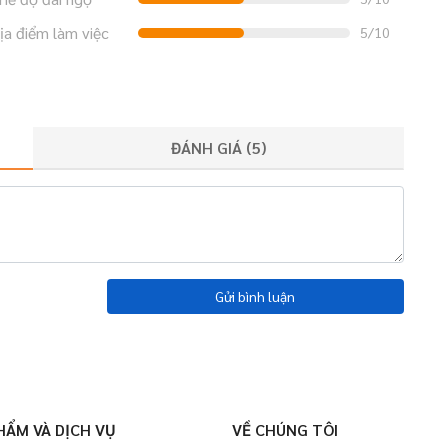
ịa điểm làm việc
5/10
ĐÁNH GIÁ (
5
)
Gửi bình luận
HẨM VÀ DỊCH VỤ
VỀ CHÚNG TÔI