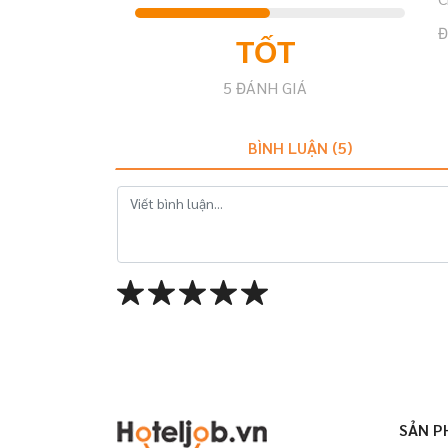
Đ
TỐT
5
ĐÁNH GIÁ
BÌNH LUẬN (
5
)
SẢN P