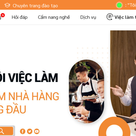
Hoteljob MV: "Tôi Là Nhâ
Chuyên trang đào tạo
g
Hỏi đáp
Cẩm nang nghề
Dịch vụ
Việc làm