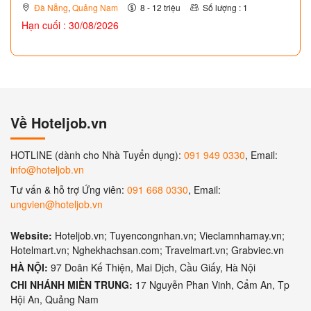
Đà Nẵng
,
Quảng Nam
8 - 12 triệu
Số lượng : 1
Hạn cuối : 30/08/2026
Về Hoteljob.vn
HOTLINE (dành cho Nhà Tuyển dụng):
091 949 0330
, Email:
info@hoteljob.vn
Tư vấn & hỗ trợ Ứng viên:
091 668 0330
, Email:
ungvien@hoteljob.vn
Website:
Hoteljob.vn; Tuyencongnhan.vn; Vieclamnhamay.vn;
Hotelmart.vn; Nghekhachsan.com; Travelmart.vn; Grabviec.vn
HÀ NỘI:
97 Doãn Kế Thiện, Mai Dịch, Cầu Giấy, Hà Nội
CHI NHÁNH MIỀN TRUNG:
17 Nguyễn Phan Vinh, Cẩm An, Tp
Hội An, Quảng Nam