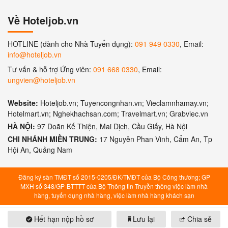
Về Hoteljob.vn
HOTLINE (dành cho Nhà Tuyển dụng):
091 949 0330
, Email:
info@hoteljob.vn
Tư vấn & hỗ trợ Ứng viên:
091 668 0330
, Email:
ungvien@hoteljob.vn
Website:
Hoteljob.vn; Tuyencongnhan.vn; Vieclamnhamay.vn;
Hotelmart.vn; Nghekhachsan.com; Travelmart.vn; Grabviec.vn
HÀ NỘI:
97 Doãn Kế Thiện, Mai Dịch, Cầu Giấy, Hà Nội
CHI NHÁNH MIỀN TRUNG:
17 Nguyễn Phan Vinh, Cẩm An, Tp
Hội An, Quảng Nam
Đăng ký sàn TMĐT số 2015-0205/ĐK/TMĐT của Bộ Công thương; GP
MXH số 348/GP-BTTTT của Bộ Thông tin Truyền thông việc làm nhà
hàng, tuyển dụng nhà hàng, việc làm nhà hàng khách sạn
Hết hạn nộp hồ sơ
Lưu lại
Chia sẻ