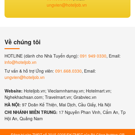
ungvien@hoteljob.vn
Về chúng tôi
HOTLINE (dành cho Nhà Tuyển dụng):
091 949 0330
, Email:
info@hoteljob.vn
Tư vấn & hỗ trợ Ứng viên:
091.668.0330
, Email:
ungvien@hoteljob.vn
Website:
Hoteljob.vn; Vieclamnhamay.vn; Hotelmart.vn;
Nghekhachsan.com; Travelmart.vn; Grabviec.vn
HÀ NỘI:
97 Doãn Kế Thiện, Mai Dịch, Cầu Giấy, Hà Nội
CHI NHÁNH MIỀN TRUNG:
17 Nguyễn Phan Vinh, Cẩm An, Tp
Hội An, Quảng Nam
Đăng ký sàn TMĐT số 2015-0205/ĐK/TMĐT của Bộ Công thương; GP