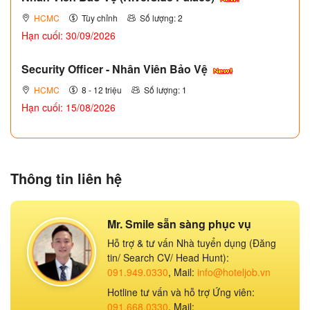
HCMC
Tùy chỉnh
Số lượng: 2
Hạn cuối: 30/09/2026
Security Officer - Nhân Viên Bảo Vệ
HCMC
8 - 12 triệu
Số lượng: 1
Hạn cuối: 15/08/2026
Thông tin liên hệ
Mr. Smile sẵn sàng phục vụ
Hỗ trợ & tư vấn Nhà tuyển dụng (Đăng
tin/ Search CV/ Head Hunt):
091.949.0330
, Mail:
info@hoteljob.vn
Hotline tư vấn và hỗ trợ Ứng viên:
091.668.0330
, Mail: