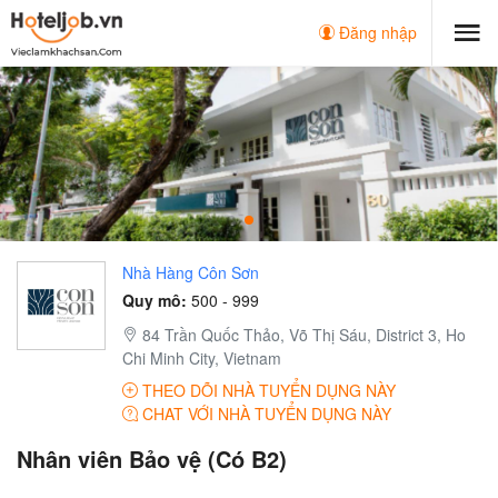
Đăng nhập
Nhà Hàng Côn Sơn
Quy mô:
500 - 999
84 Trần Quốc Thảo, Võ Thị Sáu, District 3, Ho
Chi Minh City, Vietnam
THEO DÕI NHÀ TUYỂN DỤNG NÀY
CHAT VỚI NHÀ TUYỂN DỤNG NÀY
Nhân viên Bảo vệ (Có B2)