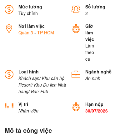
Mức lương
Số lượng
Tùy chỉnh
2
Nơi làm việc
Giờ
Quận 3
-
TP HCM
làm
việc
Làm
theo
ca
Loại hình
Ngành nghề
Khách sạn/ Khu căn hộ
An ninh
Resort/ Khu Du lịch
Nhà
hàng/ Bar/ Pub
Vị trí
Hạn nộp
Nhân viên
30/07/2026
Mô tả công việc