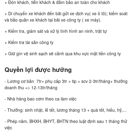
+ Đón khách, tiễn khách & đảm bảo an toàn cho khách
+ Di chuyển xe khách đến bãi gửi xe dịch vụ( xe ô tô); kiểm soát
và bảo quản xe khách tại bãi xe công ty ( xe máy).
+ Kiểm tra, giám sát và xử lý tình hình an ninh, trật tự
+ Kiểm tra tài sản công ty
+ Giữ gìn vệ sinh sạch sẽ cảnh qua khu vực mặt tiền công ty
Quyền lợi được hưởng
- Lương cơ bản 7tr+ phụ cấp 3tr + tip + scv 2-3tr/tháng+ thưởng
doanh thu => 12-13tr/tháng
- Nhà hàng bao cơm theo ca làm việc
- Thưởng: sinh nhật, lễ tết, lương tháng 13 + quà tết, hiếu, hỷ,...
- Phép năm, BHXH, BHYT, BHTN theo luật định sau 1 tháng thử
việc