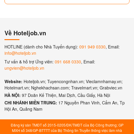
Về Hoteljob.vn
HOTLINE (dành cho Nhà Tuyển dụng):
091 949 0330
, Email:
info@hoteljob.vn
Tư vấn & hỗ trợ Ứng viên:
091 668 0330
, Email:
ungvien@hoteljob.vn
Website:
Hoteljob.vn; Tuyencongnhan.vn; Vieclamnhamay.vn;
Hotelmart.vn; Nghekhachsan.com; Travelmart.vn; Grabviec.vn
HÀ NỘI:
97 Doãn Kế Thiện, Mai Dịch, Cầu Giấy, Hà Nội
CHI NHÁNH MIỀN TRUNG:
17 Nguyễn Phan Vinh, Cẩm An, Tp
Hội An, Quảng Nam
Đăng ký sàn TMĐT số 2015-0205/ĐK/TMĐT của Bộ Công thương; GP
MXH số 348/GP-BTTTT của Bộ Thông tin Truyền thông việc làm nhà