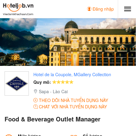
Đăng nhập
Hotel de la Coupole, MGallery Collection
Quy mô:
Sapa - Lào Cai
THEO DÕI NHÀ TUYỂN DỤNG NÀY
CHAT VỚI NHÀ TUYỂN DỤNG NÀY
Food & Beverage Outlet Manager