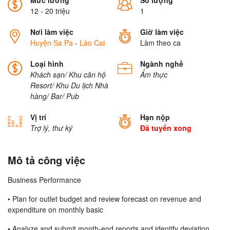
Mức lương
Số lượng
12 - 20 triệu
1
Nơi làm việc
Giờ làm việc
Huyện Sa Pa
-
Lào Cai
Làm theo ca
Loại hình
Ngành nghề
Khách sạn/ Khu căn hộ
Ẩm thực
Resort/ Khu Du lịch
Nhà
hàng/ Bar/ Pub
Vị trí
Hạn nộp
Trợ lý, thư ký
Đã tuyển xong
Mô tả công việc
Business Performance
• Plan for outlet budget and review forecast on revenue and
expenditure on monthly basic
• Analyze and submit month-end reports and identify deviation