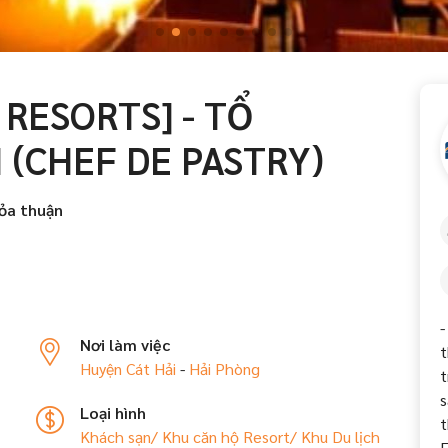
RESORTS] - TỔ
(CHEF DE PASTRY)
ỏa thuận
-
Nơi làm việc
t
Huyện Cát Hải
-
Hải Phòng
t
s
Loại hình
t
Khách sạn/ Khu căn hộ
Resort/ Khu Du lịch
F