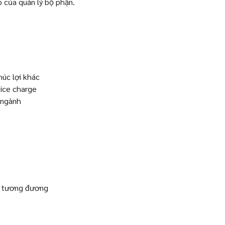
p của quản lý bộ phận.
úc lợi khác
vice charge
 ngành
rí tương đương