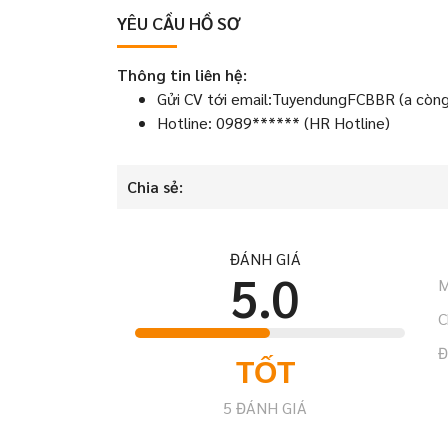
YÊU CẦU HỒ SƠ
Thông tin liên hệ:
Gửi CV tới email:TuyendungFCBBR (a còn
Hotline: 0989****** (HR Hotline)
Chia sẻ:
ĐÁNH GIÁ
5.0
M
C
Đ
TỐT
5
ĐÁNH GIÁ