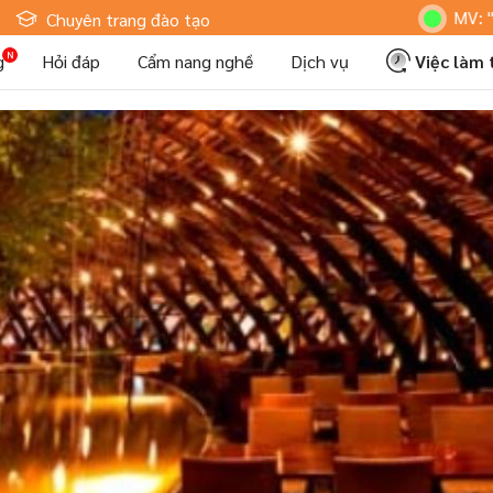
Hoteljob MV: "Tôi Là N
Chuyên trang đào tạo
g
Hỏi đáp
Cẩm nang nghề
Dịch vụ
Việc làm