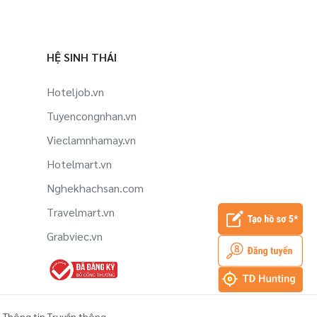
HỆ SINH THÁI
Hoteljob.vn
Tuyencongnhan.vn
Vieclamnhamay.vn
Hotelmart.vn
Nghekhachsan.com
Travelmart.vn
Grabviec.vn
 Thông tin Truyền thông