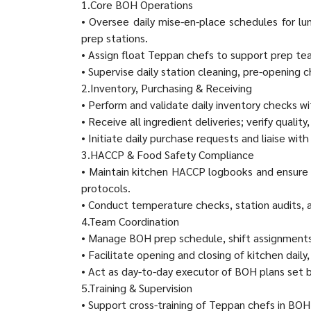
1.Core BOH Operations
• Oversee daily mise-en-place schedules for lun
prep stations.
• Assign float Teppan chefs to support prep t
• Supervise daily station cleaning, pre-opening 
2.Inventory, Purchasing & Receiving
• Perform and validate daily inventory checks 
• Receive all ingredient deliveries; verify qualit
• Initiate daily purchase requests and liaise wi
3.HACCP & Food Safety Compliance
• Maintain kitchen HACCP logbooks and ensure 
protocols.
• Conduct temperature checks, station audits, 
4.Team Coordination
• Manage BOH prep schedule, shift assignments
• Facilitate opening and closing of kitchen daily,
• Act as day-to-day executor of BOH plans set 
5.Training & Supervision
• Support cross-training of Teppan chefs in BOH 