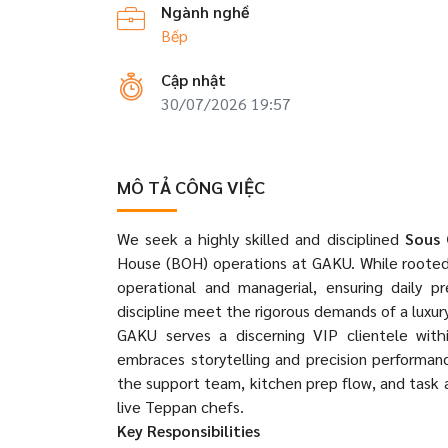
Ngành nghề
Bếp
Cập nhật
30/07/2026 19:57
MÔ TẢ CÔNG VIỆC
We seek a highly skilled and disciplined
Sous 
House (BOH) operations at GAKU. While rooted in
operational and managerial, ensuring daily p
discipline meet the rigorous demands of a luxur
GAKU serves a discerning VIP clientele with
embraces storytelling and precision performan
the support team, kitchen prep flow, and task a
live Teppan chefs.
Key Responsibilities