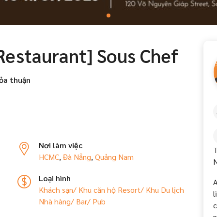
Restaurant] Sous Chef
ỏa thuận
Nơi làm việc
T
HCMC
,
Đà Nẵng
,
Quảng Nam
N
Loại hình
A
Khách sạn/ Khu căn hộ
Resort/ Khu Du lịch
l
Nhà hàng/ Bar/ Pub
c
n