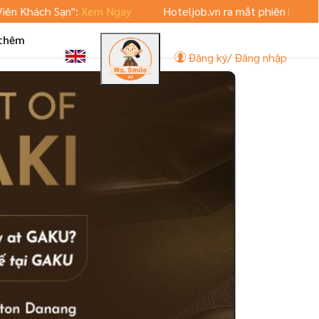
ch Sạn":
Xem Ngay
Hoteljob.vn ra mắt phiên bản App Mobil
 thêm
Đăng ký/ Đăng nhập