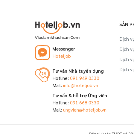
SẢN P
Dịch v
Messenger
Dịch v
Hoteljob
Dịch v
Dịch v
Tư vấn Nhà tuyển dụng
Hotline:
091 949 0330
Mail:
info@hoteljob.vn
Tư vấn & hỗ trợ Ứng viên
Hotline:
091 668 0330
Mail:
ungvien@hoteljob.vn
Đăng ký sàn TMĐT số 20