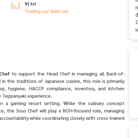
Vị trí
r
Trưởng ca/ Giám sát
đ
D
l
Chef
to support the Head Chef in managing all Back-of-
 the traditions of Japanese cuisine, this role is primarily
rep, hygiene, HACCP compliance, inventory, and kitchen
y Teppanyaki experience.
in a gaming resort setting. While the culinary concept
ce, the Sous Chef will play a BOH-focused role, managing
ccountability while coordinating closely with cross-trained