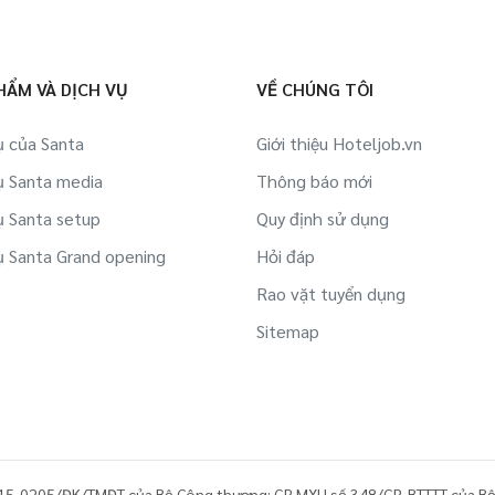
HẨM VÀ DỊCH VỤ
VỀ CHÚNG TÔI
ụ của Santa
Giới thiệu Hoteljob.vn
ụ Santa media
Thông báo mới
ụ Santa setup
Quy định sử dụng
ụ Santa Grand opening
Hỏi đáp
Rao vặt tuyển dụng
Sitemap
15-0205/ĐK/TMĐT của Bộ Công thương; GP MXH số 348/GP-BTTTT của Bộ