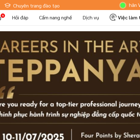
Hoteljob MV: "Tôi Là Nhân Viên Khá
Chuyên trang đào tạo
g
Hỏi đáp
Cẩm nang nghề
Dịch vụ
Việc làm