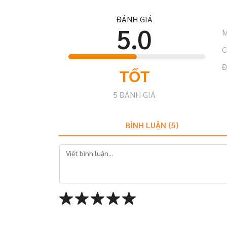
ĐÁNH GIÁ
5.0
M
C
Đ
TỐT
5
ĐÁNH GIÁ
BÌNH LUẬN (
5
)