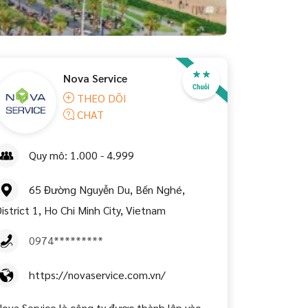
Nova Service
THEO DÕI
CHAT
Quy mô: 1.000 - 4.999
65 Đường Nguyễn Du, Bến Nghé,
istrict 1, Ho Chi Minh City, Vietnam
0974*********
https://novaservice.com.vn/
ova Service là công ty được thành lập vào