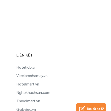
LIÊN KẾT
Hoteljob.vn
Vieclamnhamay.vn
Hotelmart.vn
Nghekhachsan.com
Travelmart.vn
Grabviec.vn