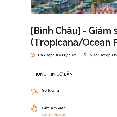
[Bình Châu] - Giám
(Tropicana/Ocean 
Hạn nộp:
30/10/2025
Mức lương:
Th
THÔNG TIN CƠ BẢN
Số lượng
1
Giờ làm việc
Làm theo ca