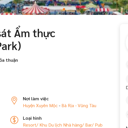
 sát Ẩm thực
Park)
ỏa thuận
D
Nơi làm việc
Huyện Xuyên Mộc
-
Bà Rịa - Vũng Tàu
Loại hình
Resort/ Khu Du lịch
Nhà hàng/ Bar/ Pub
N