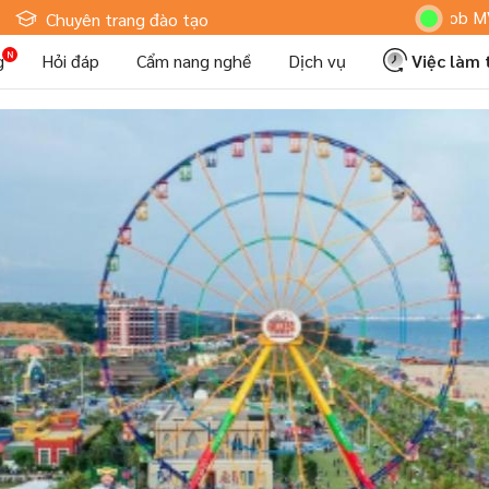
Hoteljob MV: "Tôi L
Chuyên trang đào tạo
g
Hỏi đáp
Cẩm nang nghề
Dịch vụ
Việc làm