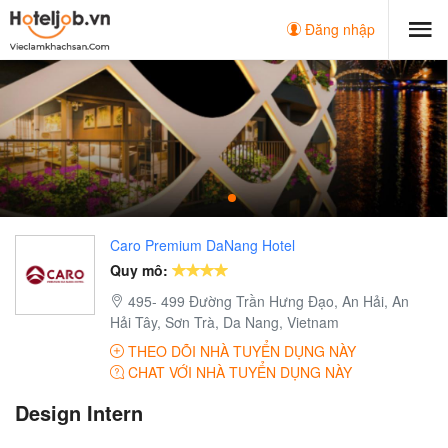
Đăng nhập
Caro Premium DaNang Hotel
Quy mô:
495- 499 Đường Trần Hưng Đạo, An Hải, An
Hải Tây, Sơn Trà, Da Nang, Vietnam
THEO DÕI NHÀ TUYỂN DỤNG NÀY
CHAT VỚI NHÀ TUYỂN DỤNG NÀY
Design Intern