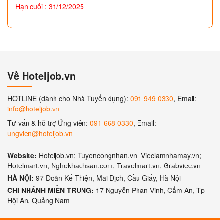
Hạn cuối : 31/12/2025
Về Hoteljob.vn
HOTLINE (dành cho Nhà Tuyển dụng):
091 949 0330
, Email:
info@hoteljob.vn
Tư vấn & hỗ trợ Ứng viên:
091 668 0330
, Email:
ungvien@hoteljob.vn
Website:
Hoteljob.vn; Tuyencongnhan.vn; Vieclamnhamay.vn;
Hotelmart.vn; Nghekhachsan.com; Travelmart.vn; Grabviec.vn
HÀ NỘI:
97 Doãn Kế Thiện, Mai Dịch, Cầu Giấy, Hà Nội
CHI NHÁNH MIỀN TRUNG:
17 Nguyễn Phan Vinh, Cẩm An, Tp
Hội An, Quảng Nam