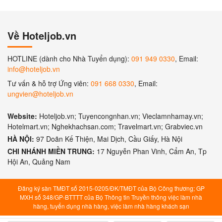
Về Hoteljob.vn
HOTLINE (dành cho Nhà Tuyển dụng):
091 949 0330
, Email:
info@hoteljob.vn
Tư vấn & hỗ trợ Ứng viên:
091 668 0330
, Email:
ungvien@hoteljob.vn
Website:
Hoteljob.vn; Tuyencongnhan.vn; Vieclamnhamay.vn;
Hotelmart.vn; Nghekhachsan.com; Travelmart.vn; Grabviec.vn
HÀ NỘI:
97 Doãn Kế Thiện, Mai Dịch, Cầu Giấy, Hà Nội
CHI NHÁNH MIỀN TRUNG:
17 Nguyễn Phan Vinh, Cẩm An, Tp
Hội An, Quảng Nam
Đăng ký sàn TMĐT số 2015-0205/ĐK/TMĐT của Bộ Công thương; GP
MXH số 348/GP-BTTTT của Bộ Thông tin Truyền thông việc làm nhà
hàng, tuyển dụng nhà hàng, việc làm nhà hàng khách sạn