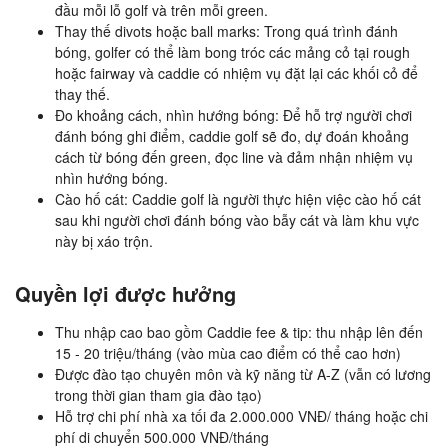
đầu mỗi lỗ golf và trên mỗi green.
Thay thế divots hoặc ball marks: Trong quá trình đánh
bóng, golfer có thể làm bong tróc các mảng cỏ tại rough
hoặc fairway và caddie có nhiệm vụ đặt lại các khối cỏ để
thay thế.
Đo khoảng cách, nhìn hướng bóng: Để hỗ trợ người chơi
đánh bóng ghi điểm, caddie golf sẽ đo, dự đoán khoảng
cách từ bóng đến green, đọc line và đảm nhận nhiệm vụ
nhìn hướng bóng.
Cào hố cát: Caddie golf là người thực hiện việc cào hố cát
sau khi người chơi đánh bóng vào bẫy cát và làm khu vực
này bị xáo trộn.
Quyền lợi được hưởng
Thu nhập cao bao gồm Caddie fee & tip: thu nhập lên đến
15 - 20 triệu/tháng (vào mùa cao điểm có thể cao hơn)
Được đào tạo chuyên môn và kỹ năng từ A-Z (vẫn có lương
trong thời gian tham gia đào tạo)
Hỗ trợ chi phí nhà xa tối đa 2.000.000 VNĐ/ tháng hoặc chi
phí di chuyển 500.000 VNĐ/tháng