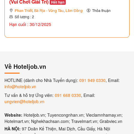
(Vui Chơi Giải Trí)
Hết hạn
Phan Thiết
,
Bà Rịa - Vũng Tàu
,
Lâm Đồng
Thỏa thuận
Số lượng : 2
Hạn cuối : 30/12/2025
Về Hoteljob.vn
HOTLINE (dành cho Nhà Tuyển dụng):
091 949 0330
, Email:
info@hoteljob.vn
Tư vấn & hỗ trợ Ứng viên:
091 668 0330
, Email:
ungvien@hoteljob.vn
Website:
Hoteljob.vn; Tuyencongnhan.vn; Vieclamnhamay.vn;
Hotelmart.vn; Nghekhachsan.com; Travelmart.vn; Grabviec.vn
HÀ NỘI:
97 Doãn Kế Thiện, Mai Dịch, Cầu Giấy, Hà Nội