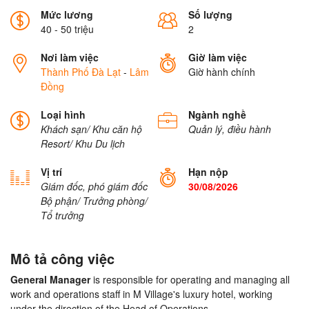
Mức lương
Số lượng
40 - 50 triệu
2
Nơi làm việc
Giờ làm việc
Thành Phố Đà Lạt
-
Lâm
Giờ hành chính
Đồng
Loại hình
Ngành nghề
Khách sạn/ Khu căn hộ
Quản lý, điều hành
Resort/ Khu Du lịch
Vị trí
Hạn nộp
Giám đốc, phó giám đốc
30/08/2026
Bộ phận/ Trưởng phòng/
Tổ trưởng
Mô tả công việc
General Manager
is responsible for operating and managing all
work and operations staff in M Village's luxury hotel, working
under the direction of the Head of Operations.