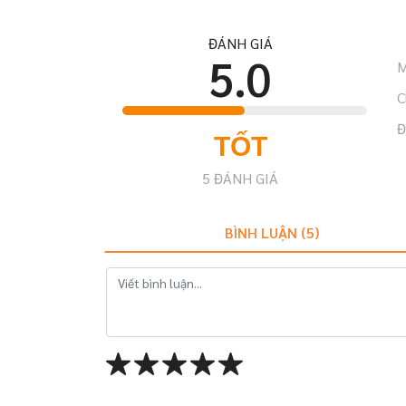
ĐÁNH GIÁ
5.0
M
C
Đ
TỐT
5
ĐÁNH GIÁ
BÌNH LUẬN (
5
)