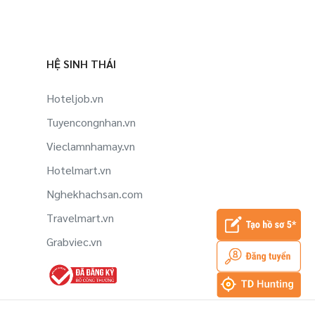
HỆ SINH THÁI
Hoteljob.vn
Tuyencongnhan.vn
Vieclamnhamay.vn
Hotelmart.vn
Nghekhachsan.com
Travelmart.vn
Grabviec.vn