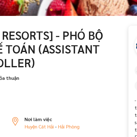
 RESORTS] - PHÓ BỘ
Ế TOÁN (ASSISTANT
OLLER)
ỏa thuận
-
t
t
Nơi làm việc
s
Huyện Cát Hải
-
Hải Phòng
t
F