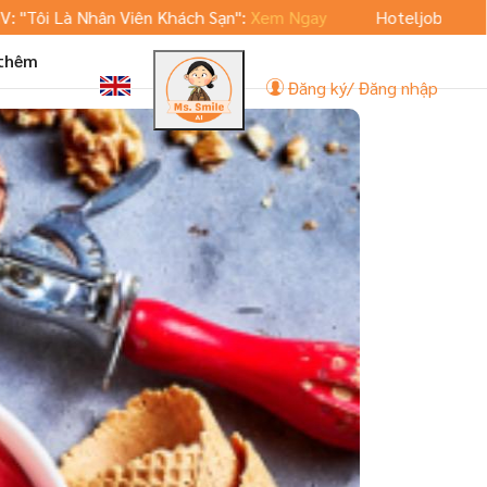
 Là Nhân Viên Khách Sạn":
Xem Ngay
Hoteljob.vn ra mắt ph
 thêm
Đăng ký/ Đăng nhập