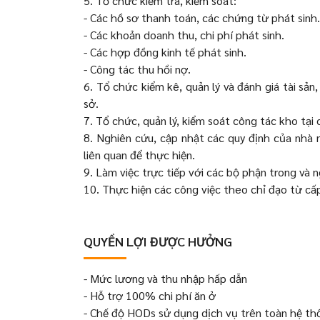
5. Tổ chức kiểm tra, kiểm soát:
- Các hồ sơ thanh toán, các chứng từ phát sinh.
- Các khoản doanh thu, chi phí phát sinh.
- Các hợp đồng kinh tế phát sinh.
- Công tác thu hồi nợ.
6. Tổ chức kiểm kê, quản lý và đánh giá tài sả
sở.
7. Tổ chức, quản lý, kiểm soát công tác kho tại 
8. Nghiên cứu, cập nhật các quy định của nhà 
liên quan để thực hiện.
9. Làm việc trực tiếp với các bộ phận trong và n
10. Thực hiện các công việc theo chỉ đạo từ cấ
QUYỀN LỢI ĐƯỢC HƯỞNG
- Mức lương và thu nhập hấp dẫn
- Hỗ trợ 100% chi phí ăn ở
- Chế độ HODs sử dụng dịch vụ trên toàn hệ th