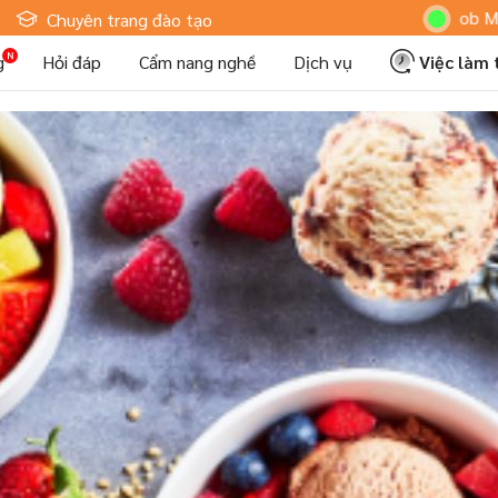
Hoteljob MV: "Tôi
Chuyên trang đào tạo
g
Hỏi đáp
Cẩm nang nghề
Dịch vụ
Việc làm