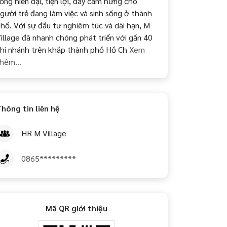
ống hiện đại, tiện lợi, đầy cảm hứng cho
gười trẻ đang làm việc và sinh sống ở thành
hố. Với sự đầu tư nghiêm túc và dài hạn, M
illage đã nhanh chóng phát triển với gần 40
hi nhánh trên khắp thành phố Hồ Ch
Xem
hêm...
hông tin liên hệ
HR M Village
0865*********
Mã QR giới thiệu