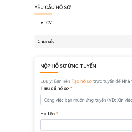
YÊU CẦU HỒ SƠ
CV
Chia sẻ:
NỘP HỒ SƠ ỨNG TUYỂN
Lưu ý: Bạn nên
Tạo hồ sơ
trực tuyến để Nhà 
Tiêu đề hồ sơ
*
Họ tên
*