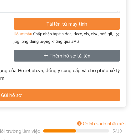
Tải lên từ máy tính
×
Hồ sơ mẫu
Chấp nhận tập tin doc, docx, xls, xlsx, pdf, gif,
jpg, png dung lượng không quá 3MB
Thêm hồ sơ tải lên
ụng của Hoteljob.vn, đồng ý cung cấp và cho phép xử lý
àm
Gửi hồ sơ
Chính sách nhận xét
ôi trường làm việc
5/10