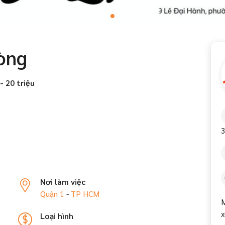
òng
- 20 triệu
3
Nơi làm việc
Quận 1
-
TP HCM
M
x
Loại hình