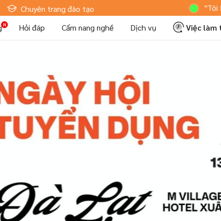
Hoteljob MV: "Tôi Là Nhân V
Chuyên trang đào tạo
g
Hỏi đáp
Cẩm nang nghề
Dịch vụ
Việc làm