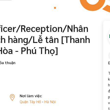
ficer/Reception/Nhân
h hàng/Lễ tân [Thanh
Hòa - Phú Thọ]
ỏa thuận
Đ
T
k
h
đ
Nơi làm việc
p
Quận Tây Hồ
-
Hà Nội
v
t