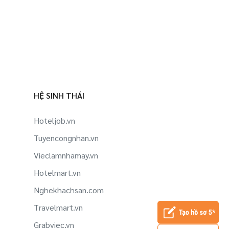
HỆ SINH THÁI
Hoteljob.vn
Tuyencongnhan.vn
Vieclamnhamay.vn
Hotelmart.vn
Nghekhachsan.com
Travelmart.vn
Grabviec.vn