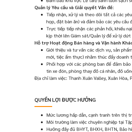
Đảm bảo khu vực Lễ tân/Sảnh luôn sạch sẽ
Quản lý Yêu cầu và Giải quyết Vấn đề:
Tiếp nhận, xử lý và theo dõi tất cả các yêu
họp, đặt bàn ăn) và đảm bảo các yêu cầu đ
Trực tiếp tiếp nhận các phản hồi, khiếu n
kịp thời lên Giám sát/Quản lý để xử lý dứt
Hỗ trợ Hoạt động Bán hàng và Vận hành Khác
Giới thiệu và tư vấn các dịch vụ, sản phẩm,
mới, tiệc ẩm thực) nhằm thúc đẩy doanh t
Phối hợp với các phòng ban để đảm bảo 
tin xe đón, phòng thay đồ cá nhân, đồ uốn
Địa chỉ làm việc: Thanh Xuân Valley, Xuân Hòa,
QUYỀN LỢI ĐƯỢC HƯỞNG
Mức lương hấp dẫn, cạnh tranh trên thị t
Môi trường làm việc chuyên nghiệp tại Tập
Hưởng đầy đủ BHYT, BHXH, BHTN, Bảo hi