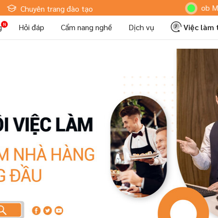
Hoteljob MV: "Tôi
Chuyên trang đào tạo
g
Hỏi đáp
Cẩm nang nghề
Dịch vụ
Việc làm