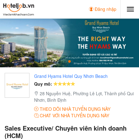
Đăng nhập
Grand Hyams Hotel Quy Nhơn Beach
Quy mô:
28 Nguyễn Huệ, Phường Lê Lợi, Thành phố Qui
Nhơn, Bình Định
THEO DÕI NHÀ TUYỂN DỤNG NÀY
CHAT VỚI NHÀ TUYỂN DỤNG NÀY
Sales Executive/ Chuyên viên kinh doanh
(HCM)