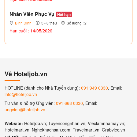
Nhân Viên Phục Vụ
Hết hạn
Bình Định
5 - 8 triệu
Số lượng : 2
Hạn cuối : 14/05/2026
Về Hoteljob.vn
HOTLINE (dành cho Nhà Tuyển dụng):
091 949 0330
, Email:
info@hoteljob.vn
Tư vấn & hỗ trợ Ứng viên:
091 668 0330
, Email:
ungvien@hoteljob.vn
Website:
Hoteljob.vn; Tuyencongnhan.vn; Vieclamnhamay.vn;
Hotelmart.vn; Nghekhachsan.com; Travelmart.vn; Grabviec.vn