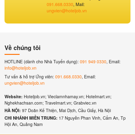
091.668.0330
, Mail:
ungvien@hoteljob.vn
Về chúng tôi
HOTLINE (dành cho Nhà Tuyển dụng):
091 949 0330
, Email:
info@hoteljob.vn
Tư vấn & hỗ trợ Ứng viên:
091.668.0330
, Email:
ungvien@hoteljob.vn
Website:
Hoteljob.vn; Vieclamnhamay.vn; Hotelmart.vn;
Nghekhachsan.com; Travelmart.vn; Grabviec.vn
HÀ NỘI:
97 Doãn Kế Thiện, Mai Dịch, Cầu Giấy, Hà Nội
CHI NHÁNH MIỀN TRUNG:
17 Nguyễn Phan Vinh, Cẩm An, Tp
Hội An, Quảng Nam