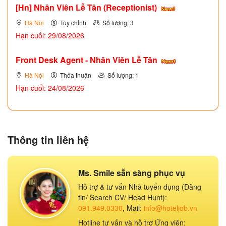
[Hn] Nhân Viên Lễ Tân (Receptionist)
Hà Nội
Tùy chỉnh
Số lượng: 3
Hạn cuối: 29/08/2026
Front Desk Agent - Nhân Viên Lễ Tân
Hà Nội
Thỏa thuận
Số lượng: 1
Hạn cuối: 24/08/2026
Thông tin liên hệ
Ms. Smile sẵn sàng phục vụ
Hỗ trợ & tư vấn Nhà tuyển dụng (Đăng
tin/ Search CV/ Head Hunt):
091.949.0330
, Mail:
info@hoteljob.vn
Hotline tư vấn và hỗ trợ Ứng viên: