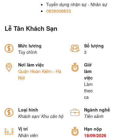
Tuyển dụng nhân sự - Nhân sự
0838008833
Lễ Tân Khách Sạn
Mức lương
Số lượng
Tùy chỉnh
3
Nơi làm việc
Giờ
Quận Hoàn Kiếm
-
Hà
làm
Nội
việc
Làm
theo
ca
Loại hình
Ngành nghề
Khách sạn/ Khu căn hộ
Tiền sảnh
Vị trí
Hạn nộp
Nhân viên
18/09/2026