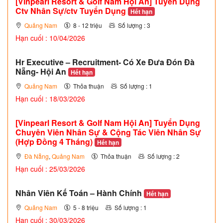
[Vinpearl Resort & Golf Nam Hội An] Tuyển Dụng
Ctv Nhân Sự/ctv Tuyển Dụng
Hết hạn
Quảng Nam
8 - 12 triệu
Số lượng : 3
Hạn cuối : 10/04/2026
Hr Executive – Recruitment- Có Xe Đưa Đón Đà
Nẵng- Hội An
Hết hạn
Quảng Nam
Thỏa thuận
Số lượng : 1
Hạn cuối : 18/03/2026
[Vinpearl Resort & Golf Nam Hội An] Tuyển Dụng
Chuyên Viên Nhân Sự & Cộng Tác Viên Nhân Sự
(Hợp Đồng 4 Tháng)
Hết hạn
Đà Nẵng
,
Quảng Nam
Thỏa thuận
Số lượng : 2
Hạn cuối : 25/03/2026
Nhân Viên Kế Toán – Hành Chính
Hết hạn
Quảng Nam
5 - 8 triệu
Số lượng : 1
Hạn cuối : 30/03/2026