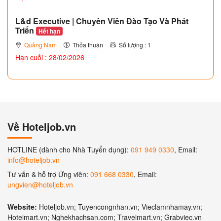
L&d Executive | Chuyên Viên Đào Tạo Và Phát
Triển
Hết hạn
Quảng Nam
Thỏa thuận
Số lượng : 1
Hạn cuối : 28/02/2026
Về Hoteljob.vn
HOTLINE (dành cho Nhà Tuyển dụng):
091 949 0330
, Email:
info@hoteljob.vn
Tư vấn & hỗ trợ Ứng viên:
091 668 0330
, Email:
ungvien@hoteljob.vn
Website:
Hoteljob.vn; Tuyencongnhan.vn; Vieclamnhamay.vn;
Hotelmart.vn; Nghekhachsan.com; Travelmart.vn; Grabviec.vn