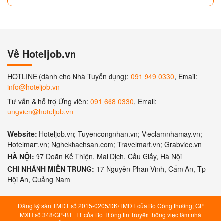
Về Hoteljob.vn
HOTLINE (dành cho Nhà Tuyển dụng):
091 949 0330
, Email:
info@hoteljob.vn
Tư vấn & hỗ trợ Ứng viên:
091 668 0330
, Email:
ungvien@hoteljob.vn
Website:
Hoteljob.vn; Tuyencongnhan.vn; Vieclamnhamay.vn;
Hotelmart.vn; Nghekhachsan.com; Travelmart.vn; Grabviec.vn
HÀ NỘI:
97 Doãn Kế Thiện, Mai Dịch, Cầu Giấy, Hà Nội
CHI NHÁNH MIỀN TRUNG:
17 Nguyễn Phan Vinh, Cẩm An, Tp
Hội An, Quảng Nam
Đăng ký sàn TMĐT số 2015-0205/ĐK/TMĐT của Bộ Công thương; GP
MXH số 348/GP-BTTTT của Bộ Thông tin Truyền thông việc làm nhà