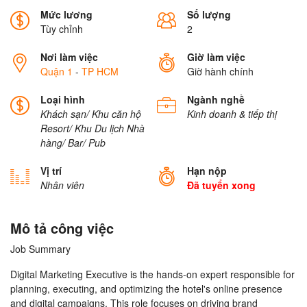
Mức lương
Số lượng
Tùy chỉnh
2
Nơi làm việc
Giờ làm việc
Quận 1
-
TP HCM
Giờ hành chính
Loại hình
Ngành nghề
Khách sạn/ Khu căn hộ
Kinh doanh & tiếp thị
Resort/ Khu Du lịch
Nhà
hàng/ Bar/ Pub
Vị trí
Hạn nộp
Nhân viên
Đã tuyển xong
Mô tả công việc
Job Summary
Digital Marketing Executive is the hands-on expert responsible for
planning, executing, and optimizing the hotel's online presence
and digital campaigns. This role focuses on driving brand