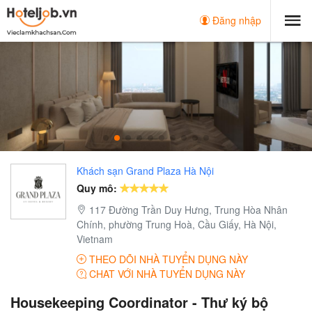
Đăng nhập
Khách sạn Grand Plaza Hà Nội
Quy mô:
117 Đường Trần Duy Hưng, Trung Hòa Nhân
Chính, phường Trung Hoà, Cầu Giấy, Hà Nội,
Vietnam
THEO DÕI NHÀ TUYỂN DỤNG NÀY
CHAT VỚI NHÀ TUYỂN DỤNG NÀY
Housekeeping Coordinator - Thư ký bộ