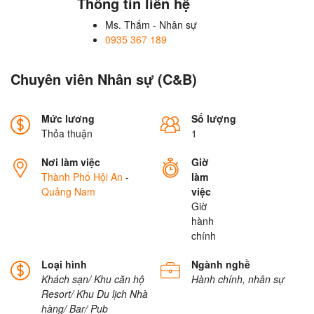
Thông tin liên hệ
Ms. Thắm - Nhân sự
0935 367 189
Chuyên viên Nhân sự (C&B)
Mức lương
Số lượng
Thỏa thuận
1
Nơi làm việc
Giờ
Thành Phố Hội An
-
làm
Quảng Nam
việc
Giờ
hành
chính
Loại hình
Ngành nghề
Khách sạn/ Khu căn hộ
Hành chính, nhân sự
Resort/ Khu Du lịch
Nhà
hàng/ Bar/ Pub