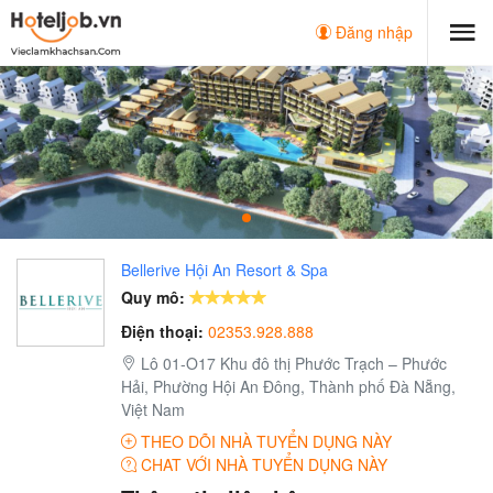
Đăng nhập
Bellerive Hội An Resort & Spa
Quy mô:
Điện thoại:
02353.928.888
Lô 01-O17 Khu đô thị Phước Trạch – Phước
Hải, Phường Hội An Đông, Thành phố Đà Nẵng,
Việt Nam
THEO DÕI NHÀ TUYỂN DỤNG NÀY
CHAT VỚI NHÀ TUYỂN DỤNG NÀY