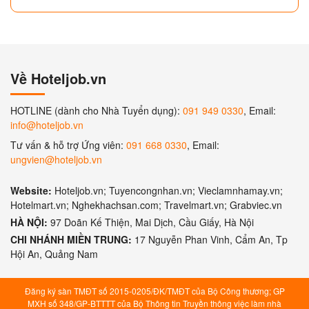
Về Hoteljob.vn
HOTLINE (dành cho Nhà Tuyển dụng):
091 949 0330
, Email:
info@hoteljob.vn
Tư vấn & hỗ trợ Ứng viên:
091 668 0330
, Email:
ungvien@hoteljob.vn
Website:
Hoteljob.vn; Tuyencongnhan.vn; Vieclamnhamay.vn;
Hotelmart.vn; Nghekhachsan.com; Travelmart.vn; Grabviec.vn
HÀ NỘI:
97 Doãn Kế Thiện, Mai Dịch, Cầu Giấy, Hà Nội
CHI NHÁNH MIỀN TRUNG:
17 Nguyễn Phan Vinh, Cẩm An, Tp
Hội An, Quảng Nam
Đăng ký sàn TMĐT số 2015-0205/ĐK/TMĐT của Bộ Công thương; GP
MXH số 348/GP-BTTTT của Bộ Thông tin Truyền thông việc làm nhà