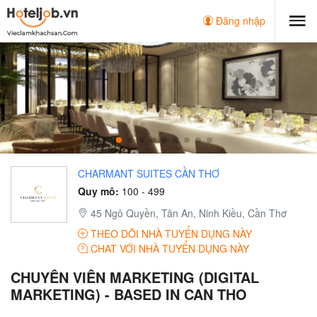
Đăng nhập
CHARMANT SUITES CẦN THƠ
Quy mô:
100 - 499
45 Ngô Quyền, Tân An, Ninh Kiều, Cần Thơ
THEO DÕI NHÀ TUYỂN DỤNG NÀY
CHAT VỚI NHÀ TUYỂN DỤNG NÀY
CHUYÊN VIÊN MARKETING (DIGITAL
MARKETING) - BASED IN CAN THO