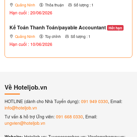
Quảng Ninh
Thỏa thuận
Số lượng : 1
Hạn cuối : 20/06/2026
Kế Toán Thanh Toán/payable Accountant
Hết hạn
Quảng Ninh
Tùy chỉnh
Số lượng : 1
Hạn cuối : 10/06/2026
Về Hoteljob.vn
HOTLINE (dành cho Nhà Tuyển dụng):
091 949 0330
, Email:
info@hoteljob.vn
Tư vấn & hỗ trợ Ứng viên:
091 668 0330
, Email:
ungvien@hoteljob.vn
Website:
Hoteljob.vn; Tuyencongnhan.vn; Vieclamnhamay.vn;