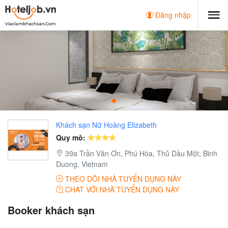
Đăng nhập
Khách sạn Nữ Hoàng Elizabeth
Quy mô:
39a Trần Văn Ơn, Phú Hòa, Thủ Dầu Một, Binh
Duong, Vietnam
THEO DÕI NHÀ TUYỂN DỤNG NÀY
CHAT VỚI NHÀ TUYỂN DỤNG NÀY
Booker khách sạn