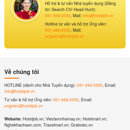
Hỗ trợ & tư vấn Nhà tuyển dụng (Đăng
tin/ Search CV/ Head Hunt):
091.949.0330
, Mail:
info@hoteljob.vn
Hotline tư vấn và hỗ trợ Ứng viên:
091.668.0330
, Mail:
ungvien@hoteljob.vn
Về chúng tôi
HOTLINE (dành cho Nhà Tuyển dụng):
091 949 0330
, Email:
info@hoteljob.vn
Tư vấn & hỗ trợ Ứng viên:
091.668.0330
, Email:
ungvien@hoteljob.vn
Website:
Hoteljob.vn; Vieclamnhamay.vn; Hotelmart.vn;
Nghekhachsan.com; Travelmart.vn; Grabviec.vn