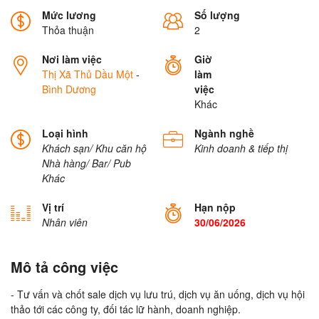
Mức lương
Số lượng
Thỏa thuận
2
Nơi làm việc
Giờ
Thị Xã Thủ Dầu Một
-
làm
Bình Dương
việc
Khác
Loại hình
Ngành nghề
Khách sạn/ Khu căn hộ
Kinh doanh & tiếp thị
Nhà hàng/ Bar/ Pub
Khác
Vị trí
Hạn nộp
Nhân viên
30/06/2026
Mô tả công việc
- Tư vấn và chốt sale dịch vụ lưu trú, dịch vụ ăn uống, dịch vụ hội
thảo tới các công ty, đối tác lữ hành, doanh nghiệp.