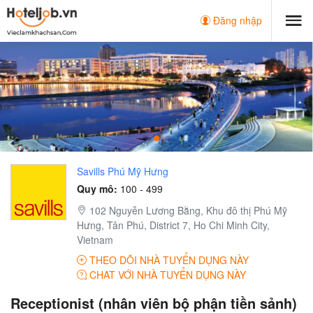
Đăng nhập
Savills Phú Mỹ Hưng
Quy mô:
100 - 499
102 Nguyễn Lương Bằng, Khu đô thị Phú Mỹ
Hưng, Tân Phú, District 7, Ho Chi Minh City,
Vietnam
THEO DÕI NHÀ TUYỂN DỤNG NÀY
CHAT VỚI NHÀ TUYỂN DỤNG NÀY
Receptionist (nhân viên bộ phận tiền sảnh)