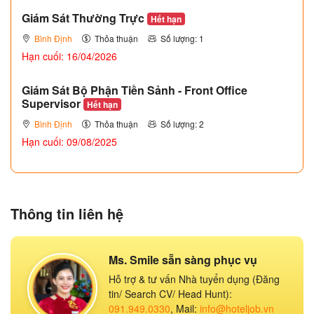
Giám Sát Thường Trực
Hết hạn
Bình Định
Thỏa thuận
Số lượng: 1
Hạn cuối: 16/04/2026
Giám Sát Bộ Phận Tiền Sảnh - Front Office
Supervisor
Hết hạn
Bình Định
Thỏa thuận
Số lượng: 2
Hạn cuối: 09/08/2025
Thông tin liên hệ
Ms. Smile sẵn sàng phục vụ
Hỗ trợ & tư vấn Nhà tuyển dụng (Đăng
tin/ Search CV/ Head Hunt):
091.949.0330
, Mail:
info@hoteljob.vn