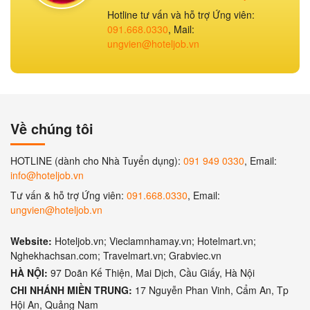
Hotline tư vấn và hỗ trợ Ứng viên:
091.668.0330
, Mail:
ungvien@hoteljob.vn
Về chúng tôi
HOTLINE (dành cho Nhà Tuyển dụng):
091 949 0330
, Email:
info@hoteljob.vn
Tư vấn & hỗ trợ Ứng viên:
091.668.0330
, Email:
ungvien@hoteljob.vn
Website:
Hoteljob.vn; Vieclamnhamay.vn; Hotelmart.vn;
Nghekhachsan.com; Travelmart.vn; Grabviec.vn
HÀ NỘI:
97 Doãn Kế Thiện, Mai Dịch, Cầu Giấy, Hà Nội
CHI NHÁNH MIỀN TRUNG:
17 Nguyễn Phan Vinh, Cẩm An, Tp
Hội An, Quảng Nam