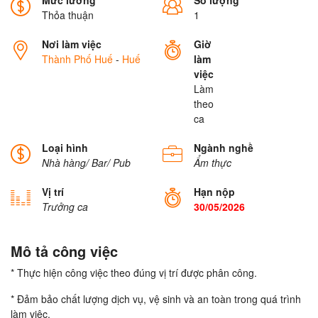
Mức lương
Số lượng
Thỏa thuận
1
Nơi làm việc
Giờ
Thành Phố Huế
-
Huế
làm
việc
Làm
theo
ca
Loại hình
Ngành nghề
Nhà hàng/ Bar/ Pub
Ẩm thực
Vị trí
Hạn nộp
Trưởng ca
30/05/2026
Mô tả công việc
* Thực hiện công việc theo đúng vị trí được phân công.
* Đảm bảo chất lượng dịch vụ, vệ sinh và an toàn trong quá trình
làm việc.