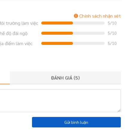
Chính sách nhận xét
ôi trường làm việc
5/10
hế độ đãi ngộ
5/10
ịa điểm làm việc
5/10
ĐÁNH GIÁ (
5
)
Gửi bình luận