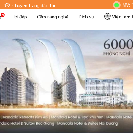
Hoteljob MV: "Tôi Là 
Chuyên trang đào tạo
g
Hỏi đáp
Cẩm nang nghề
Dịch vụ
Việc làm