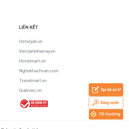
LIÊN KẾT
Hoteljob.vn
Vieclamnhamay.vn
Hotelmart.vn
Nghekhachsan.com
Travelmart.vn
Grabviec.vn