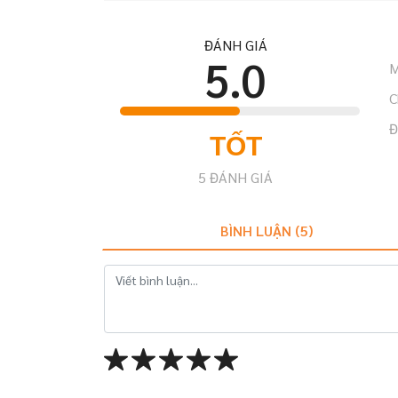
ĐÁNH GIÁ
5.0
M
C
Đ
TỐT
5
ĐÁNH GIÁ
BÌNH LUẬN (
5
)