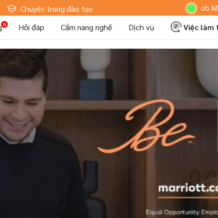
Hoteljob MV: "Tôi
Chuyên trang đào tạo
g
Hỏi đáp
Cẩm nang nghề
Dịch vụ
Việc làm