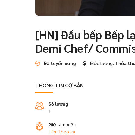
[HN] Đầu bếp Bếp lạ
Demi Chef/ Commis 
Đã tuyển xong
Mức lương:
Thỏa th
THÔNG TIN CƠ BẢN
Số lượng
1
Giờ làm việc
Làm theo ca