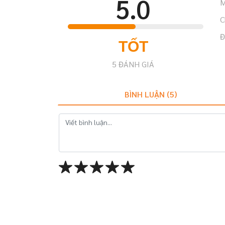
5.0
M
C
Đ
TỐT
5
ĐÁNH GIÁ
BÌNH LUẬN (
5
)