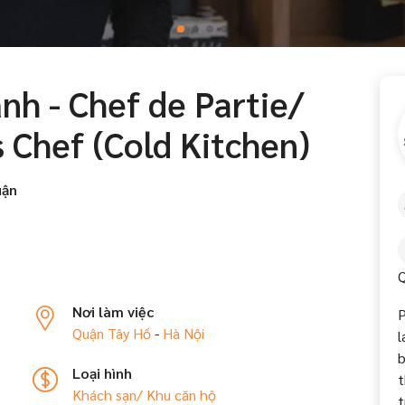
nh - Chef de Partie/
Chef (Cold Kitchen)
uận
Q
Nơi làm việc
P
Quận Tây Hồ
-
Hà Nội
l
b
Loại hình
t
Khách sạn/ Khu căn hộ
t