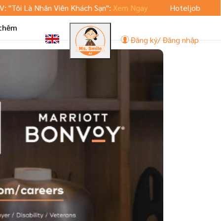
 Là Nhân Viên Khách Sạn":
Xem Ngay
Hoteljob.vn ra mắt ph
 thêm
Đăng ký/ Đăng nhập