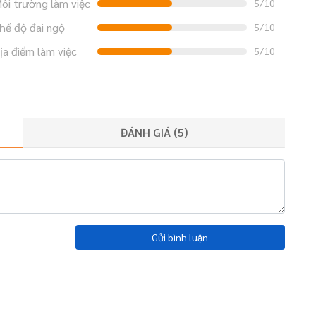
ôi trường làm việc
5/10
hế độ đãi ngộ
5/10
ịa điểm làm việc
5/10
ĐÁNH GIÁ (
5
)
Gửi bình luận