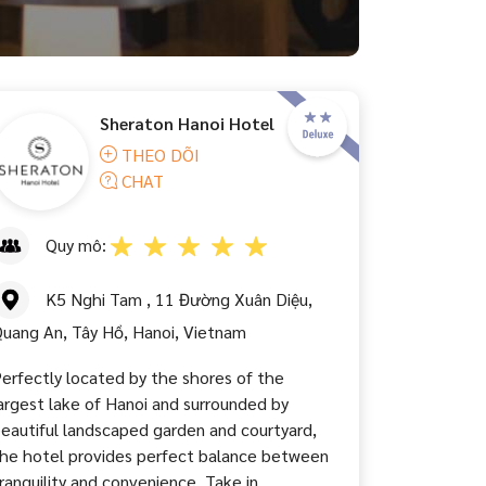
Sheraton Hanoi Hotel
THEO DÕI
CHAT
Quy mô:
K5 Nghi Tam , 11 Đường Xuân Diệu,
uang An, Tây Hồ, Hanoi, Vietnam
erfectly located by the shores of the
argest lake of Hanoi and surrounded by
eautiful landscaped garden and courtyard,
he hotel provides perfect balance between
ranquility and convenience. Take in