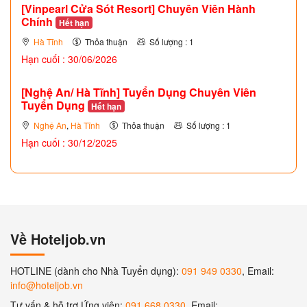
[Vinpearl Cửa Sót Resort] Chuyên Viên Hành
Chính
Hết hạn
Hà Tĩnh
Thỏa thuận
Số lượng : 1
Hạn cuối : 30/06/2026
[Nghệ An/ Hà Tĩnh] Tuyển Dụng Chuyên Viên
Tuyển Dụng
Hết hạn
Nghệ An
,
Hà Tĩnh
Thỏa thuận
Số lượng : 1
Hạn cuối : 30/12/2025
Về Hoteljob.vn
HOTLINE (dành cho Nhà Tuyển dụng):
091 949 0330
, Email:
info@hoteljob.vn
Tư vấn & hỗ trợ Ứng viên:
091 668 0330
, Email: