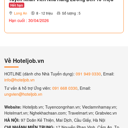
Hết hạn
Long An
8 - 12 triệu
Số lượng : 5
Hạn cuối : 30/04/2026
Về Hoteljob.vn
HOTLINE (dành cho Nhà Tuyển dụng):
091 949 0330
, Email:
info@hoteljob.vn
Tư vấn & hỗ trợ Ứng viên:
091 668 0330
, Email:
ungvien@hoteljob.vn
Website:
Hoteljob.vn; Tuyencongnhan.vn; Vieclamnhamay.vn;
Hotelmart.vn; Nghekhachsan.com; Travelmart.vn; Grabviec.vn
HÀ NỘI:
97 Doãn Kế Thiện, Mai Dịch, Cầu Giấy, Hà Nội
CHI NHÁNH MIỀN TRUNG:
17 Nguyễn Phan Vinh, Cẩm An, Tp