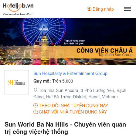
Đăng nhập
Sun Hospitality & Entertainment Group
Quy mô:
Trên 5.000
Tòa nhà Sun Ancora, 3 Phố Lương Yên, Bạch
Đằng, Hai Bà Trưng District, Hanoi, Vietnam
THEO DÕI NHÀ TUYỂN DỤNG NÀY
CHAT VỚI NHÀ TUYỂN DỤNG NÀY
Sun World Ba Na Hills - Chuyên viên quản
trị công việc/hệ thống