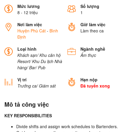
Mức lương
Số lượng
8 - 12 triệu
1
Nơi làm việc
Giờ làm việc
Huyện Phù Cát
-
Bình
Làm theo ca
Định
Loại hình
Ngành nghề
Khách sạn/ Khu căn hộ
Ẩm thực
Resort/ Khu Du lịch
Nhà
hàng/ Bar/ Pub
Vị trí
Hạn nộp
Trưởng ca/ Giám sát
Đã tuyển xong
Mô tả công việc
KEY RESPONSIBILITIES
Divide shifts and assign work schedules to Bartenders.